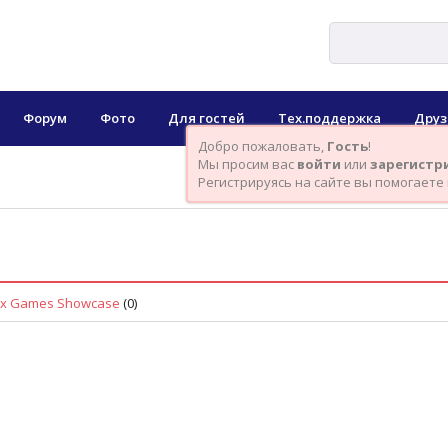
Форум
Фото
Для гостей
Тех.поддержка
Друз
Добро пожаловать,
Гость
!
Мы просим вас
войти
или
зарегистр
Регистрируясь на сайте вы помогаете
box Games Showcase
(0)