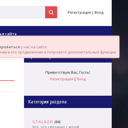
Регистрация
|
Вход
ья сайта
ироваться
у нас на сайте.
 нам в его продвижении и получаете дополнительные функции
Приветствую Вас
!
Приветствую Вас
,
Гость
!
Регистрация
|
Вход
Категории раздела
S.T.A.L.K.E.R.
(84)
Всё, что связанно с игрой.